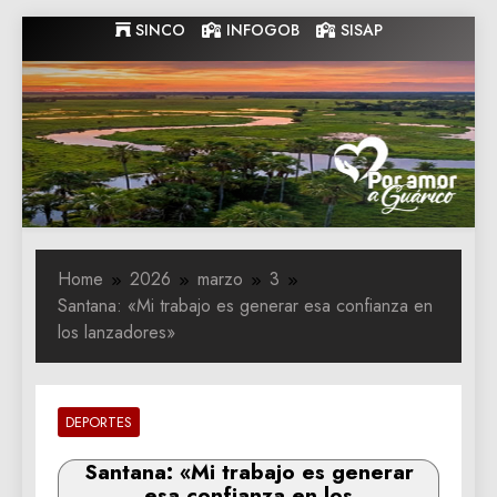
Skip
SINCO
INFOGOB
SISAP
to
content
Gobernacion
Gobernacion de Guarico
de Guarico
Home
2026
marzo
3
Santana: «Mi trabajo es generar esa confianza en
los lanzadores»
DEPORTES
Santana: «Mi trabajo es generar
esa confianza en los