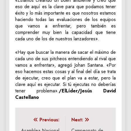
«Estamos creando un buen ambiente y creo que
eso de aquí es la clave para que podamos tener
éxito y lo más importante es que nosotros estamos
haciendo todas las evaluaciones de los equipos
que vamos a enfrentar, pero también es
comprender muy bien la capacidad que tiene
cada uno de los de nuestros lanzadores».
«Hay que buscar la manera de sacar el máximo de
cada uno de sus pitcheos entendiendo al rival que
vamos a enfrentar», agregó Johan Santana. «Por
eso hacemos estas cosas y al final del día se trata
de ejecutar, creo que el plan va a estar, pero la
clave aquí es ejecutar. Si tú ejecutas no deberías
tener problema».
/ElLíder/Jesús David
Castellano
Navegación
Previous:
Next:
Asamblea Nacional
Campeonato de