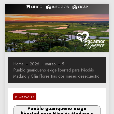
Skip
SINCO
INFOGOB
SISAP
to
content
Gobernacion
Gobernacion de Guarico
de Guarico
Home
2026
marzo
5
Pueblo guariqueño exige libertad para Nicolás
Maduro y Cilia Flores tras dos meses desecuestro
REGIONALES
Pueblo guariqueño exige
libertad para Nicolás Maduro y