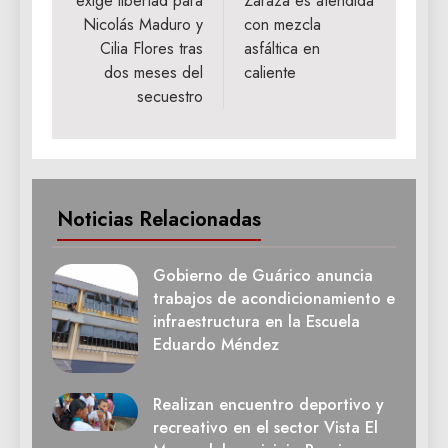
exige libertad para
Zaraza es atendida
entradas
Nicolás Maduro y
con mezcla
Cilia Flores tras
asfáltica en
dos meses del
caliente
secuestro
Noticias Relacionadas
Gobierno de Guárico anuncia
trabajos de acondicionamiento e
infraestructura en la Escuela
Eduardo Méndez
Realizan encuentro deportivo y
recreativo en el sector Vista El