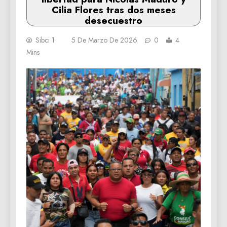
Cilia Flores tras dos meses
desecuestro
Sibci 1
5 De Marzo De 2026
0
4
Mins