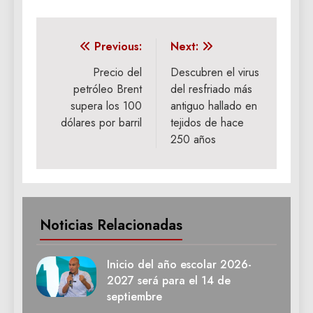
Navegación
Previous:
Next:
de
Precio del
Descubren el virus
petróleo Brent
del resfriado más
entradas
supera los 100
antiguo hallado en
dólares por barril
tejidos de hace
250 años
Noticias Relacionadas
Inicio del año escolar 2026-
2027 será para el 14 de
septiembre