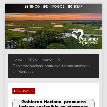
Skip
SINCO
INFOGOB
SISAP
to
content
Gobernacion
Gobernacion de Guarico
de Guarico
Home
2026
marzo
9
Gobierno Nacional promueve turismo sostenible
en Morrocoy
NACIONALES
Gobierno Nacional promueve
turismo sostenible en Morrocoy