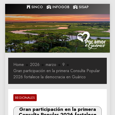
Skip
SINCO
INFOGOB
SISAP
to
content
Gobernacion
Gobernacion de Guarico
de Guarico
Home
2026
marzo
9
Gran participación en la primera Consulta Popular
2026 fortalece la democracia en Guárico
REGIONALES
Gran participación en la primera
Consulta Popular 2026 fortalece