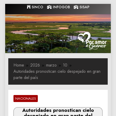
Skip
SINCO
INFOGOB
SISAP
to
content
Gobernacion
Gobernacion de Guarico
de Guarico
Home
2026
marzo
10
Autoridades pronostican cielo despejado en gran
parte del país
NACIONALES
Autoridades pronostican cielo
despejado en gran parte del