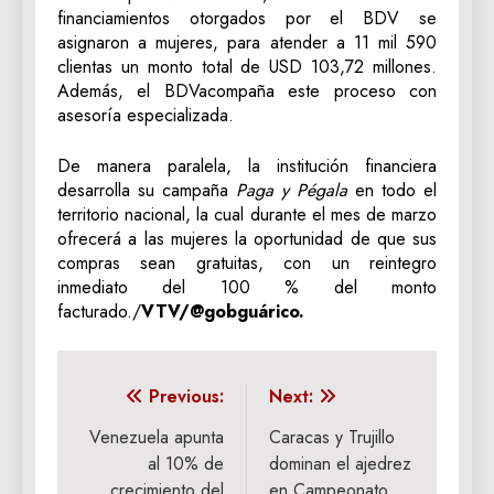
financiamientos otorgados por el BDV se
asignaron a mujeres, para atender a 11 mil 590
clientas un monto total de USD 103,72 millones.
Además, el BDVacompaña este proceso con
asesoría especializada.
De manera paralela, la institución financiera
desarrolla su campaña
Paga y Pégala
en todo el
territorio nacional, la cual durante el mes de marzo
ofrecerá a las mujeres la oportunidad de que sus
compras sean gratuitas, con un reintegro
inmediato del 100 % del monto
facturado./
VTV/@gobguárico.
Navegación
Previous:
Next:
de
Venezuela apunta
Caracas y Trujillo
al 10% de
dominan el ajedrez
entradas
crecimiento del
en Campeonato