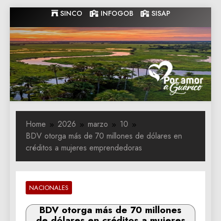
Skip
SINCO
INFOGOB
SISAP
to
content
Gobernacion
Gobernacion de Guarico
de Guarico
Home
2026
marzo
10
BDV otorga más de 70 millones de dólares en
créditos a mujeres emprendedoras
NACIONALES
BDV otorga más de 70 millones
de dólares en créditos a mujeres