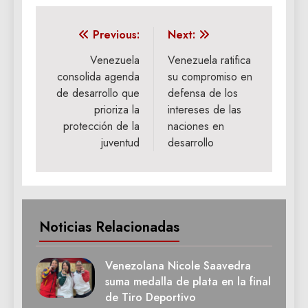
Navegación
Previous:
Next:
de
Venezuela
Venezuela ratifica
consolida agenda
su compromiso en
entradas
de desarrollo que
defensa de los
prioriza la
intereses de las
protección de la
naciones en
juventud
desarrollo
Noticias Relacionadas
Venezolana Nicole Saavedra
suma medalla de plata en la final
de Tiro Deportivo