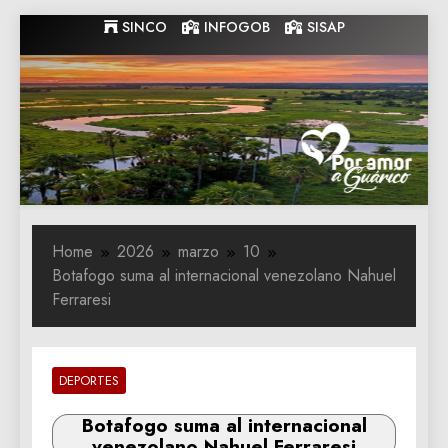
Skip
SINCO
INFOGOB
SISAP
to
content
Gobernacion
Gobernacion de Guarico
de Guarico
Home
2026
marzo
10
Botafogo suma al internacional venezolano Nahuel
Ferraresi
DEPORTES
Botafogo suma al internacional
venezolano Nahuel Ferraresi