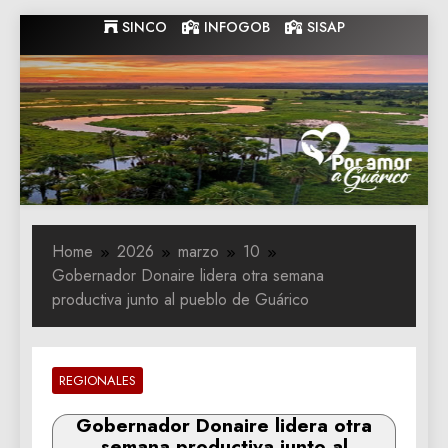
Skip
SINCO
INFOGOB
SISAP
to
content
Gobernacion
Gobernacion de Guarico
de Guarico
Home
2026
marzo
10
‎Gobernador Donaire lidera otra semana
productiva junto al pueblo de Guárico
REGIONALES
‎Gobernador Donaire lidera otra
semana productiva junto al