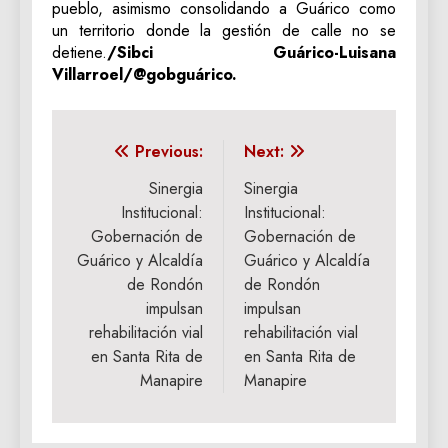
pueblo, asimismo consolidando a Guárico como
un territorio donde la gestión de calle no se
detiene.
/Sibci Guárico-Luisana
Villarroel/@gobguárico.
Navegación
Previous:
Next:
de
Sinergia
Sinergia
Institucional:
Institucional:
entradas
Gobernación de
Gobernación de
Guárico y Alcaldía
Guárico y Alcaldía
de Rondón
de Rondón
impulsan
impulsan
rehabilitación vial
rehabilitación vial
en Santa Rita de
en Santa Rita de
Manapire
Manapire