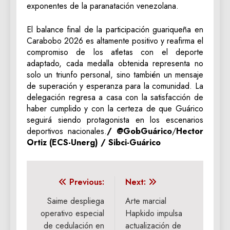
exponentes de la paranatación venezolana.
El balance final de la participación guariqueña en
Carabobo 2026 es altamente positivo y reafirma el
compromiso de los atletas con el deporte
adaptado, cada medalla obtenida representa no
solo un triunfo personal, sino también un mensaje
de superación y esperanza para la comunidad. La
delegación regresa a casa con la satisfacción de
haber cumplido y con la certeza de que Guárico
seguirá siendo protagonista en los escenarios
deportivos nacionales.
/ @GobGuárico
/
Hector
Ortiz (ECS-Unerg) / Sibci-Guárico
Navegación
Previous:
Next:
de
Saime despliega
Arte marcial
operativo especial
Hapkido impulsa
entradas
de cedulación en
actualización de