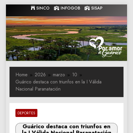
Skip
SINCO
INFOGOB
SISAP
to
content
Gobernacion
Gobernacion de Guarico
de Guarico
Home
2026
marzo
10
Guárico destaca con triunfos en la I Válida
Nacional Paranatación
DEPORTES
Guárico destaca con triunfos en
la I Válida Nacional Paranatación