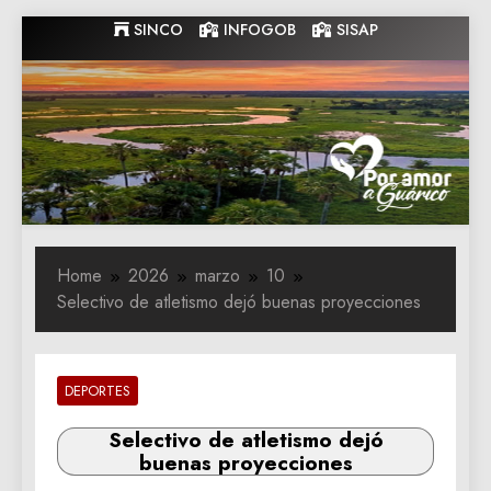
Skip
SINCO
INFOGOB
SISAP
to
content
Gobernacion
Gobernacion de Guarico
de Guarico
Home
2026
marzo
10
Selectivo de atletismo dejó buenas proyecciones
DEPORTES
Selectivo de atletismo dejó
buenas proyecciones