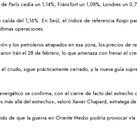
 de París cedía un 1,14%, Fráncfort un 1,08%, Londres un 0,
na caída del 1,16%. En Seúl, el índice de referencia Kospi p
ltimas operaciones.
ión y los petroleros atrapados en esa zona, los precios de r
ron Irán el 28 de febrero, lo que amenaza con frenar el creci
 el crudo, sigue prácticamente cerrado, y la nueva guía supr
o energético se confirma, con el cierre de facto del estrech
es más allá del estrecho», valoró Xavier Chapard, estratega 
tido de que la guerra en Oriente Medio podría provocar «la m