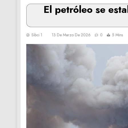
El petróleo se esta
Sibci 1
13 De Marzo De 2026
0
5 Mins