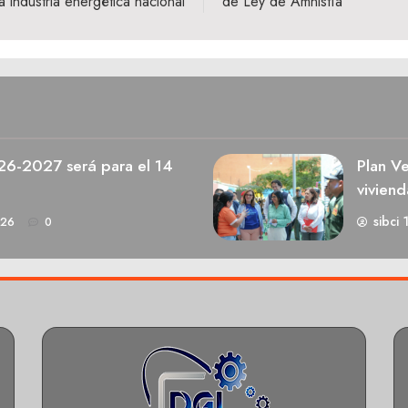
a industria energética nacional
de Ley de Amnistía
026-2027 será para el 14
Plan V
viviend
sibci 
026
0