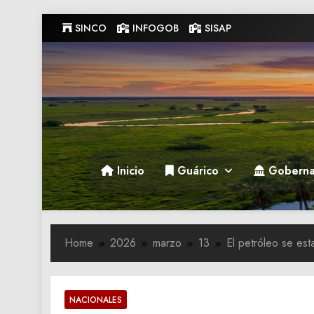
Skip
SINCO
INFOGOB
SISAP
to
content
Gobernacion de Guarico
Gobernacion de Guarico
Inicio
Guárico
Goberna
Home
2026
marzo
13
El petróleo se est
NACIONALES