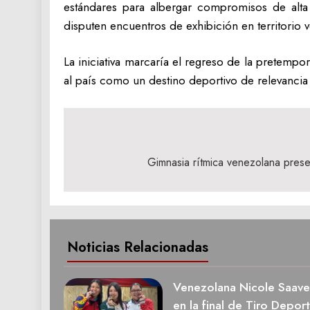
estándares para albergar compromisos de alta
disputen encuentros de exhibición en territorio 
La iniciativa marcaría el regreso de la pretemp
al país como un destino deportivo de relevancia 
Navegación
de
Gimnasia rítmica venezolana prese
entradas
Noticias Relacionadas
Venezolana Nicole Saave
en la final de Tiro Deport