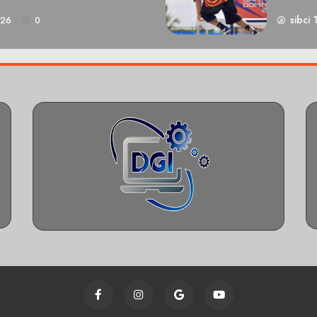
sibci 
026
0