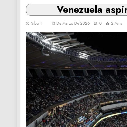
Venezuela aspir
Sibci 1
13 De Marzo De 2026
0
2 Mins