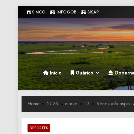
Skip
SINCO
INFOGOB
SISAP
to
content
Gobernacion de Guarico
Gobernacion de Guarico
Inicio
Guárico
Goberna
Home
2026
marzo
13
Venezuela aspira 
DEPORTES