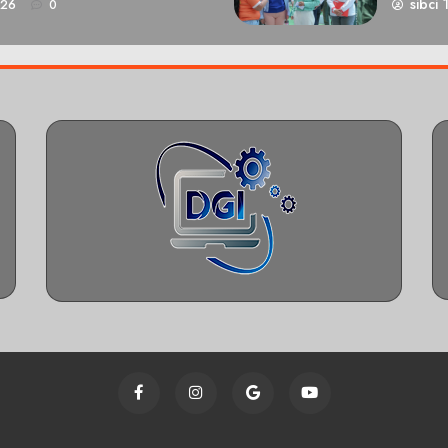
sibci 
026
0