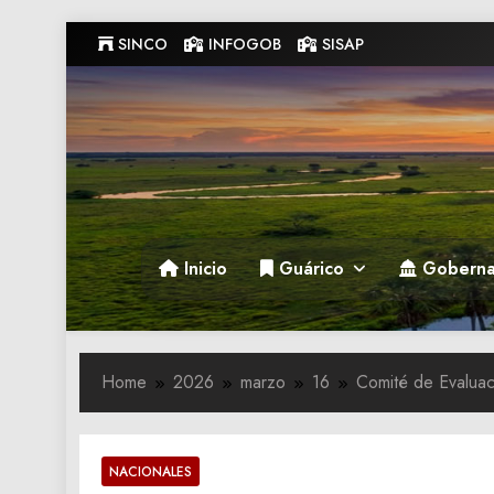
Skip
SINCO
INFOGOB
SISAP
to
content
Gobernacion de Guarico
Gobernacion de Guarico
Inicio
Guárico
Goberna
Home
2026
marzo
16
Comité de Evaluac
NACIONALES