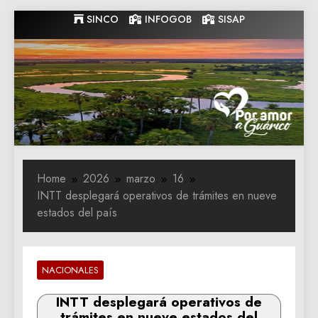
Skip
SINCO
INFOGOB
SISAP
to
content
Gobernacion
Gobernacion de Guarico
de Guarico
Home
2026
marzo
16
INTT desplegará operativos de trámites en nueve
estados del país
NACIONALES
INTT desplegará operativos de
trámites en nueve estados del