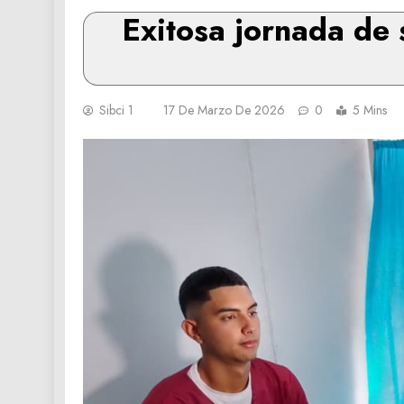
Exitosa jornada de s
Sibci 1
17 De Marzo De 2026
0
5 Mins