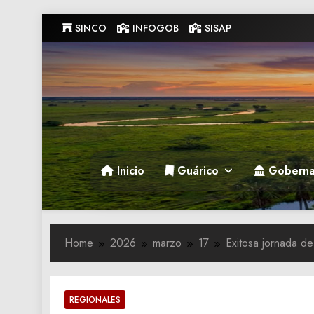
Skip
SINCO
INFOGOB
SISAP
to
content
Gobernacion de Guarico
Gobernacion de Guarico
Inicio
Guárico
Goberna
Home
2026
marzo
17
Exitosa jornada de
REGIONALES