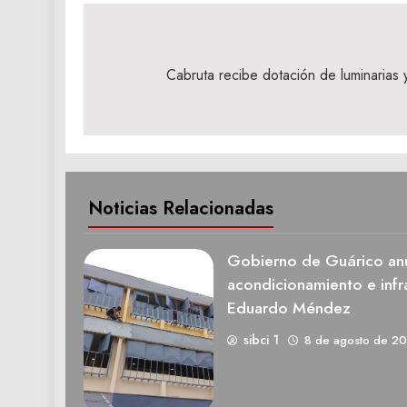
Navegación
de
‎Cabruta recibe dotación de luminarias y
entradas
Noticias Relacionadas
Gobierno de Guárico anu
acondicionamiento e infra
Eduardo Méndez
sibci 1
8 de agosto de 2