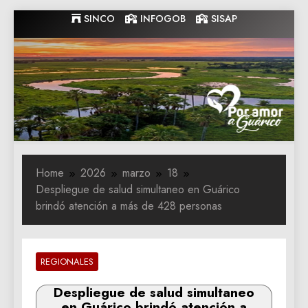
Skip
SINCO
INFOGOB
SISAP
to
content
Gobernacion
Gobernacion de Guarico
de Guarico
Home
2026
marzo
18
Despliegue de salud simultaneo en Guárico
brindó atención a más de 428 personas
REGIONALES
Despliegue de salud simultaneo
en Guárico brindó atención a