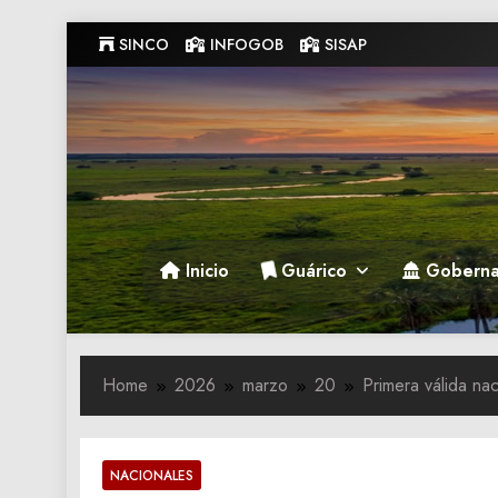
Skip
SINCO
INFOGOB
SISAP
to
content
Gobernacion de Guarico
Gobernacion de Guarico
Inicio
Guárico
Goberna
Home
2026
marzo
20
Primera válida na
NACIONALES