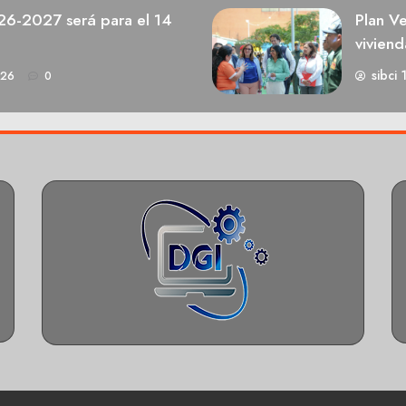
026-2027 será para el 14
Plan V
viviend
sibci 
026
0