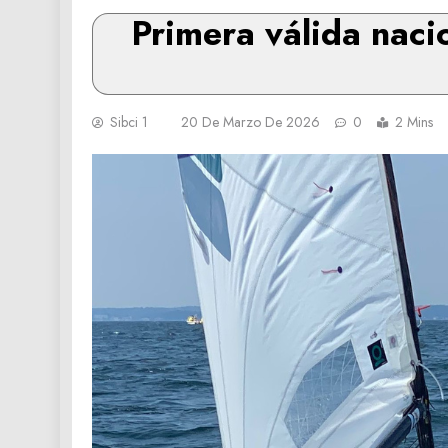
Primera válida naci
Sibci 1
20 De Marzo De 2026
0
2 Mins