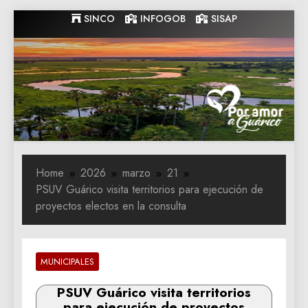
Skip
SINCO
INFOGOB
SISAP
to
content
Gobernacion
Gobernacion de Guarico
de Guarico
Home
2026
marzo
21
PSUV Guárico visita territorios para ejecución de
proyectos electos en la consulta
MUNICIPALES
PSUV Guárico visita territorios
para ejecución de proyectos