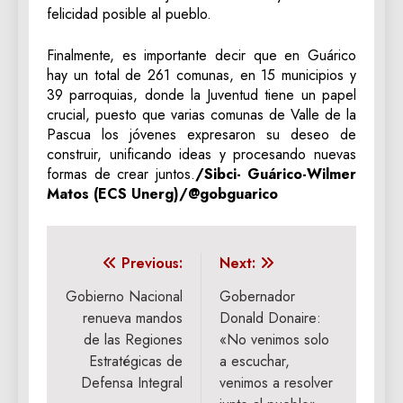
felicidad posible al pueblo.
Finalmente, es importante decir que en Guárico
hay un total de 261 comunas, en 15 municipios y
39 parroquias, donde la Juventud tiene un papel
crucial, puesto que varias comunas de Valle de la
Pascua los jóvenes expresaron su deseo de
construir, unificando ideas y procesando nuevas
formas de crear juntos.
/Sibci- Guárico-Wilmer
Matos (ECS Unerg)/@gobguarico
Navegación
Previous:
Next:
de
Gobierno Nacional
Gobernador
renueva mandos
Donald Donaire:
entradas
de las Regiones
«No venimos solo
Estratégicas de
a escuchar,
Defensa Integral
venimos a resolver