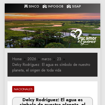
Skip
SINCO
INFOGOB
SISAP
to
content
Gobernacion
Gobernacion de Guarico
de Guarico
Home
2026
marzo
23
Delcy Rodríguez: El agua es símbolo de nuestro
planeta, el origen de toda vida
NACIONALES
Delcy Rodríguez: El agua es
símbolo de nuestro planeta, el