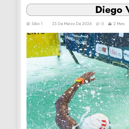
Diego 
Sibci 1
23 De Marzo De 2026
0
2 Mins