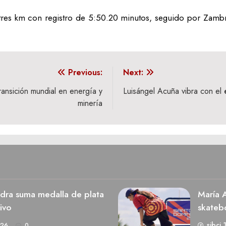
tres km con registro de 5:50.20 minutos, seguido por Zambr
Previous:
Next:
ransición mundial en energía y
Luisángel Acuña vibra con el é
minería
dra suma medalla de plata
María A
ivo
skateb
sibci 
026
0