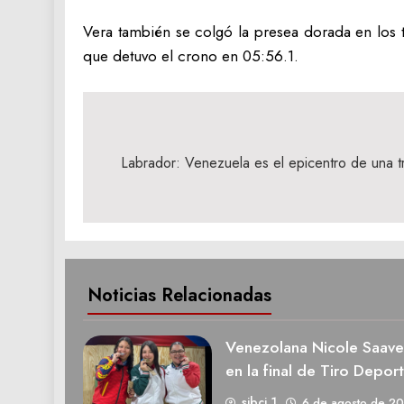
Vera también se colgó la presea dorada en los 
que detuvo el crono en 05:56.1.
Navegación
de
Labrador: Venezuela es el epicentro de una t
entradas
Noticias Relacionadas
Venezolana Nicole Saave
en la final de Tiro Deport
sibci 1
6 de agosto de 2