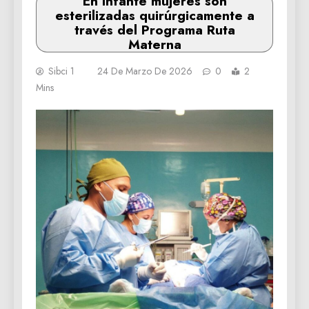
En Infante mujeres son
esterilizadas quirúrgicamente a
través del Programa Ruta
Materna
Sibci 1
24 De Marzo De 2026
0
2
Mins