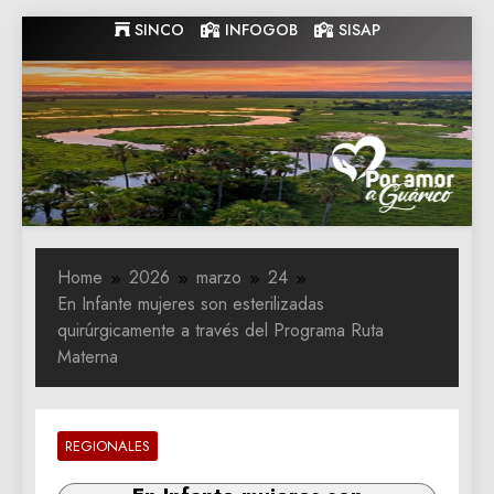
Skip
SINCO
INFOGOB
SISAP
to
content
Gobernacion
Gobernacion de Guarico
de Guarico
Home
2026
marzo
24
En Infante mujeres son esterilizadas
quirúrgicamente a través del Programa Ruta
Materna
REGIONALES