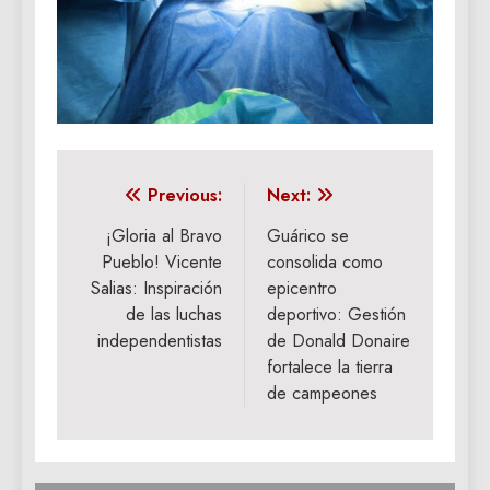
Navegación
Previous:
Next:
de
¡Gloria al Bravo
Guárico se
Pueblo! Vicente
consolida como
entradas
Salias: Inspiración
epicentro
de las luchas
deportivo: Gestión
independentistas
de Donald Donaire
fortalece la tierra
de campeones