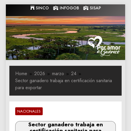
Skip
SINCO
INFOGOB
SISAP
to
content
Gobernacion
Gobernacion de Guarico
de Guarico
Home
2026
marzo
24
Sector ganadero trabaja en certificación sanitaria
para exportar
NACIONALES
Sector ganadero trabaja en
certificación sanitaria para