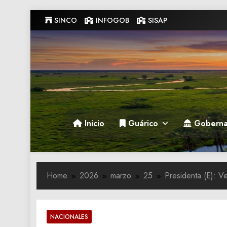
Skip
SINCO
INFOGOB
SISAP
to
content
Gobernacion de Guarico
Gobernacion de Guarico
Inicio
Guárico
Goberna
Home
2026
marzo
25
Presidenta (E): V
NACIONALES