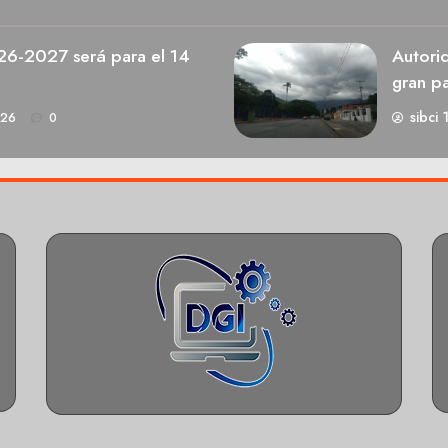
026-2027 será para el 14
Autori
gran pa
sibci 
026
0