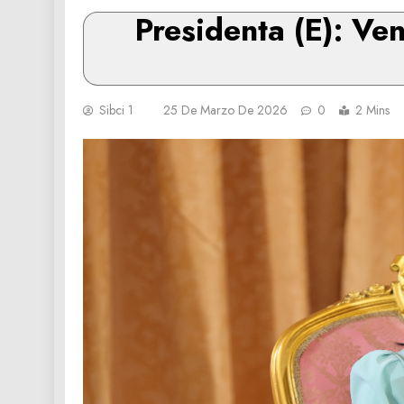
Presidenta (E): Ve
Sibci 1
25 De Marzo De 2026
0
2 Mins