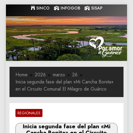
Skip
SINCO
INFOGOB
SISAP
to
content
Gobernacion
Gobernacion de Guarico
de Guarico
Home
2026
marzo
26
Inicia segunda fase del plan «Mi Cancha Bonita»
en el Circuito Comunal El Milagro de Guárico
REGIONALES
Inicia segunda fase del plan «Mi
Cancha Bonita» en el Circuito