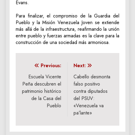
Evans.
‎Para finalizar, el compromiso de la Guardia del
Pueblo y la Misión Venezuela Joven se extiende
más allá de la infraestructura, reafirmando la unión
entre pueblo y fuerzas armadas es la clave para la
construcción de una sociedad más armoniosa.
Navegación
Previous:
Next:
de
Escuela Vicente
Cabello desmonta
Peña descubren el
falso positivo
entradas
patrimonio histórico
contra diputados
de la Casa del
del PSUV:
Pueblo
«Venezuela va
pa’lante»