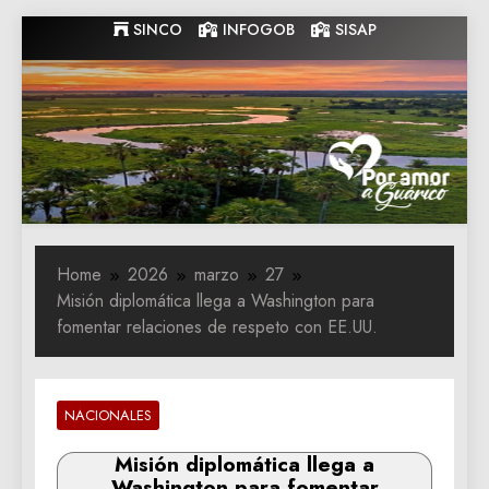
Skip
SINCO
INFOGOB
SISAP
to
content
Gobernacion
Gobernacion de Guarico
de Guarico
Home
2026
marzo
27
Misión diplomática llega a Washington para
fomentar relaciones de respeto con EE.UU.
NACIONALES
Misión diplomática llega a
Washington para fomentar