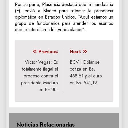
Por su parte, Plasencia destacó que la mandataria
(E), envió a Blanco para retomar la presencia
diplomática en Estados Unidos. “Aquí estamos un
grupo de funcionarios para atender los asuntos
que le interesan a los venezolanos”.
Navegación
Previous:
Next:
de
Víctor Vegas: Es
BCV | Dólar se
totalmente ilegal el
cotiza en Bs.
entradas
proceso contra el
468,51 y el euro
presidente Maduro
en Bs. 541,19
en EE.UU.
Noticias Relacionadas