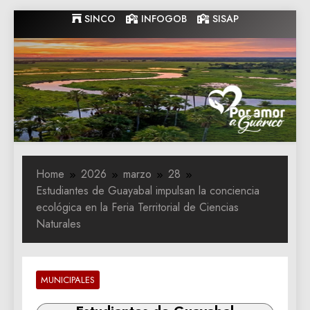
Skip
SINCO
INFOGOB
SISAP
to
content
Gobernacion
Gobernacion de Guarico
de Guarico
Home
2026
marzo
28
Estudiantes de Guayabal impulsan la conciencia
ecológica en la Feria Territorial de Ciencias
Naturales
MUNICIPALES