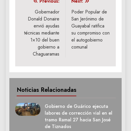
Navegación
Previous:
Next:
de
Gobernador
​Poder Popular de
Donald Donaire
San Jerónimo de
entradas
envió ayudas
Guayabal ratifica
técnicas mediante
su compromiso con
1×10 del buen
el autogobierno
gobierno a
comunal
Chaguaramas
Noticias Relacionadas
Gobierno de Guárico ejecuta
labores de corrección vial en el
tramo Ramal 27 hacia San José
de Tiznados