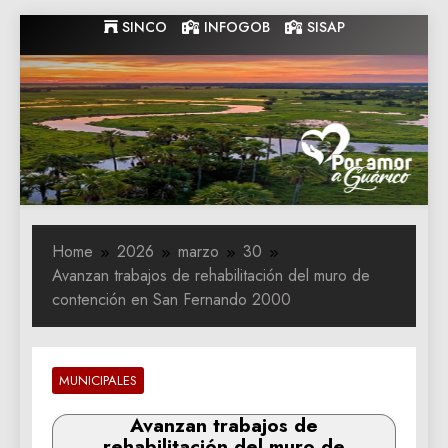
Skip
SINCO
INFOGOB
SISAP
to
content
Gobernacion
Gobernacion de Guarico
de Guarico
Home
2026
marzo
30
Avanzan trabajos de rehabilitación del muro de
contención en San Fernando 2000
MUNICIPALES
Avanzan trabajos de
rehabilitación del muro de