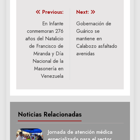
Navegación
Previous:
Next:
de
En Infante
Gobernación de
conmemoran 276
Guárico se
entradas
años del Natalicio
mantiene en
de Francisco de
Calabozo asfaltado
Miranda y Día
avenidas
Nacional de la
Masonería en
Venezuela
Noticias Relacionadas
Jornada de atención médica
especializada para el sector