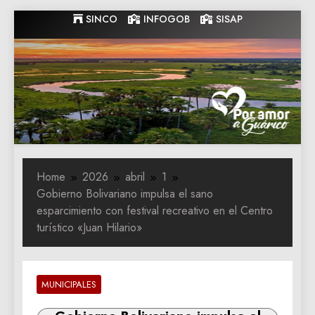
Skip
SINCO
INFOGOB
SISAP
to
content
Gobernacion
Gobernacion de Guarico
de Guarico
Home
2026
abril
1
Gobierno Bolivariano impulsa el sano
esparcimiento con festival recreativo en el Centro
turístico «Juan Hilario»
MUNICIPALES