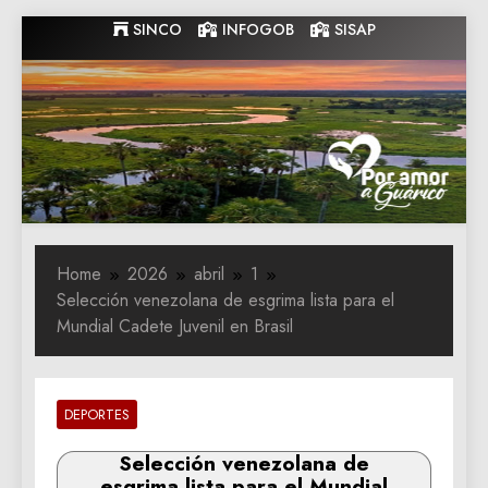
Skip
SINCO
INFOGOB
SISAP
to
content
Gobernacion
Gobernacion de Guarico
de Guarico
Home
2026
abril
1
Selección venezolana de esgrima lista para el
Mundial Cadete Juvenil en Brasil
DEPORTES
Selección venezolana de
esgrima lista para el Mundial