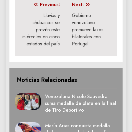
Navegación
Previous:
Next:
de
Lluvias y
Gobierno
chubascos se
venezolano
entradas
prevén este
promueve lazos
miércoles en cinco
bilaterales con
estados del país
Portugal
Noticias Relacionadas
Venezolana Nicole Saavedra
suma medalla de plata en la final
de Tiro Deportivo
María Arias conquista medalla