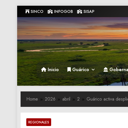
Skip
SINCO
INFOGOB
SISAP
to
content
Gobernacion de Guarico
Gobernacion de Guarico
Inicio
Guárico
Goberna
Home
2026
abril
2
Guárico activa despl
REGIONALES