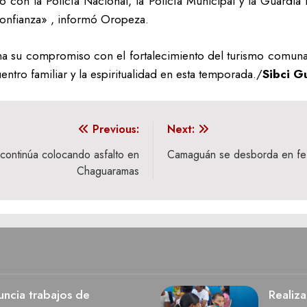
 con la Policía Nacional, la Policía Municipal y la Guardia N
l confianza» , informó Oropeza.
ma su compromiso con el fortalecimiento del turismo comunal
tro familiar y la espiritualidad en esta temporada./
Sibci G
Previous:
Next:
 continúa colocando asfalto en
​Camaguán se desborda en fe 
Chaguaramas
ncia trabajos de
Realiza