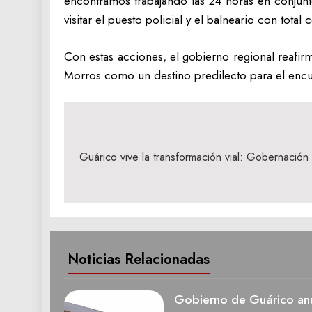
encontramos trabajando las 24 horas en conjunto
visitar el puesto policial y el balneario con tota
Con estas acciones, el gobierno regional reafir
Morros como un destino predilecto para el encuen
Navegación
de
Guárico vive la transformación vial: Gobernación
entradas
Noticias Relacionadas
Gobierno de Guárico anu