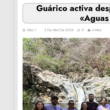
Guárico activa des
«Aguas 
Sibci 1
2 De Abril De 2026
0
4 Mins