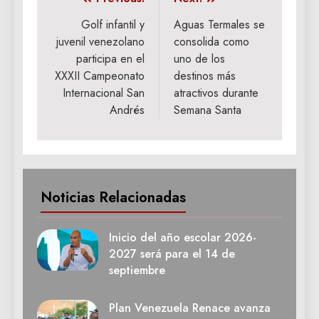
Navegación
de
Golf infantil y
Aguas Termales se
juvenil venezolano
consolida como
entradas
participa en el
uno de los
XXXII Campeonato
destinos más
Internacional San
atractivos durante
Andrés
Semana Santa
Noticias Relacionadas
Inicio del año escolar 2026-
2027 será para el 14 de
septiembre
Plan Venezuela Renace avanza