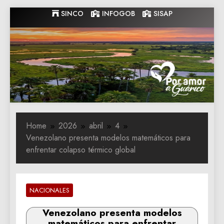
Skip
SINCO
INFOGOB
SISAP
to
content
Gobernacion
Gobernacion de Guarico
de Guarico
Home
2026
abril
4
Venezolano presenta modelos matemáticos para
enfrentar colapso térmico global
NACIONALES
Venezolano presenta modelos
matemáticos para enfrentar