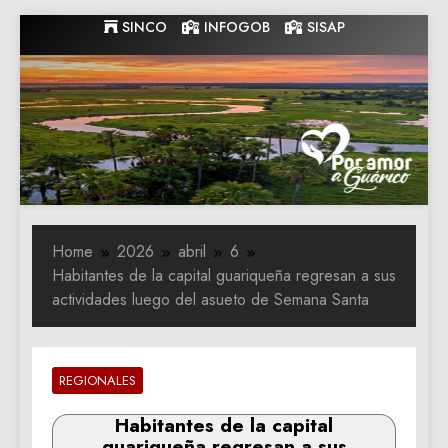
Skip
SINCO
INFOGOB
SISAP
to
content
Gobernacion
Gobernacion de Guarico
de Guarico
Home
2026
abril
6
Habitantes de la capital guariqueña regresan a sus
actividades luego del asueto de Semana Santa
REGIONALES
Habitantes de la capital
guariqueña regresan a sus