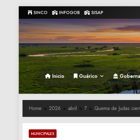
Skip
SINCO
INFOGOB
SISAP
to
content
Gobernacion de Guarico
Gobernacion de Guarico
Inicio
Guárico
Goberna
Home
2026
abril
7
Quema de Judas cierr
MUNICIPALES