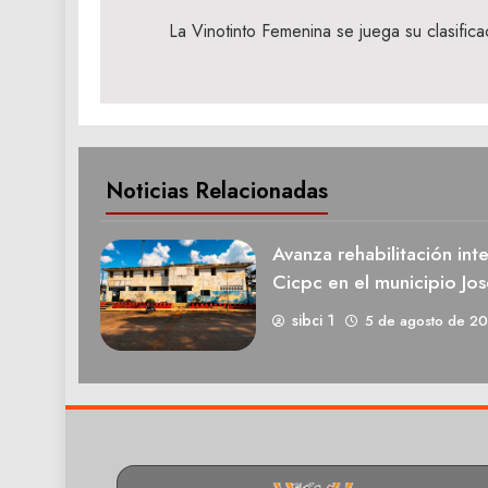
de
La Vinotinto Femenina se juega su clasifica
entradas
Noticias Relacionadas
Avanza rehabilitación int
Cicpc en el municipio Jos
sibci 1
5 de agosto de 2