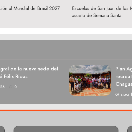
ción al Mundial de Brasil 2027
Escuelas de San Juan de los 
asueto de Semana Santa
egral de la nueva sede del
Plan Ag
é Félix Ribas
recrea
Chagu
026
0
sibci 