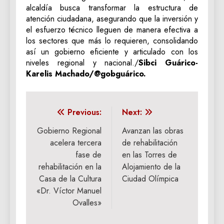
alcaldía busca transformar la estructura de
atención ciudadana, asegurando que la inversión y
el esfuerzo técnico lleguen de manera efectiva a
los sectores que más lo requieren, consolidando
así un gobierno eficiente y articulado con los
niveles regional y nacional./
Sibci Guárico-
Karelis Machado/@gobguárico.
Navegación
Previous:
Next:
de
Gobierno Regional
Avanzan las obras
acelera tercera
de rehabilitación
entradas
fase de
en las Torres de
rehabilitación en la
Alojamiento de la
Casa de la Cultura
Ciudad Olímpica
«Dr. Víctor Manuel
Ovalles»