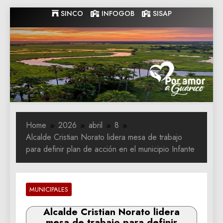
Skip
SINCO
INFOGOB
SISAP
to
content
Gobernacion
Gobernacion de Guarico
de Guarico
Home
2026
abril
8
Alcalde Cristian Norato lidera mesa de trabajo
para definir plan de acción en el municipio Infante
MUNICIPALES
Alcalde Cristian Norato lidera
mesa de trabajo para definir