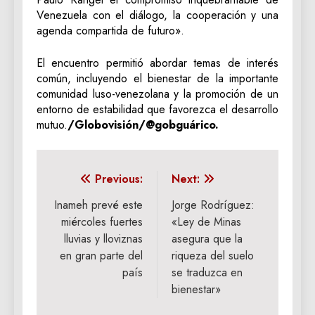
Venezuela con el diálogo, la cooperación y una
agenda compartida de futuro».
El encuentro permitió abordar temas de interés
común, incluyendo el bienestar de la importante
comunidad luso-venezolana y la promoción de un
entorno de estabilidad que favorezca el desarrollo
mutuo.
/Globovisión/@gobguárico.
Navegación
Previous:
Next:
de
Inameh prevé este
Jorge Rodríguez:
miércoles fuertes
«Ley de Minas
entradas
lluvias y lloviznas
asegura que la
en gran parte del
riqueza del suelo
país
se traduzca en
bienestar»