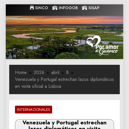
Skip
SINCO
INFOGOB
SISAP
to
content
Gobernacion
Gobernacion de Guarico
de Guarico
Home
2026
abril
8
Venezuela y Portugal estrechan lazos diplomáticos
en visita oficial a Lisboa
INTERNACIONALES
Venezuela y Portugal estrechan
lazos diplomáticos en visita