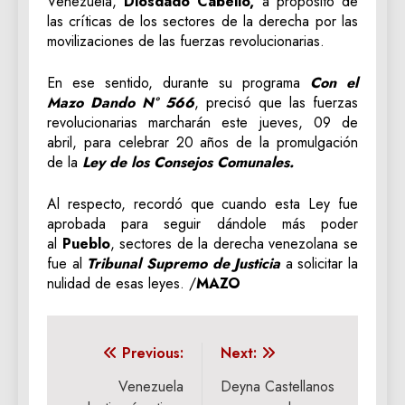
Venezuela,
Diosdado Cabello,
a propósito de
las críticas de los sectores de la derecha por las
movilizaciones de las fuerzas revolucionarias.
En ese sentido, durante su programa
Con el
Mazo Dando N° 566
, precisó que las fuerzas
revolucionarias marcharán este jueves, 09 de
abril, para celebrar 20 años de la promulgación
de la
Ley de los Consejos Comunales.
Al respecto, recordó que cuando esta Ley fue
aprobada para seguir dándole más poder
al
Pueblo
, sectores de la derecha venezolana se
fue al
Tribunal Supremo de Justicia
a solicitar la
nulidad de esas leyes. /
MAZO
Navegación
Previous:
Next:
de
Venezuela
Deyna Castellanos