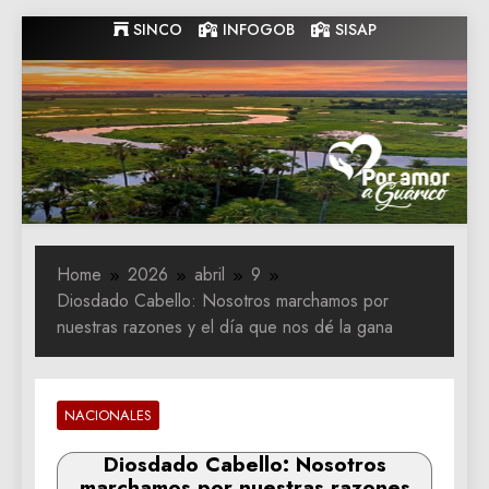
Skip
SINCO
INFOGOB
SISAP
to
content
Gobernacion
Gobernacion de Guarico
de Guarico
Home
2026
abril
9
Diosdado Cabello: Nosotros marchamos por
nuestras razones y el día que nos dé la gana
NACIONALES
Diosdado Cabello: Nosotros
marchamos por nuestras razones