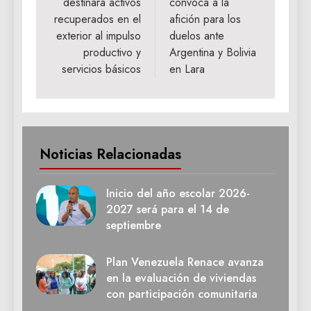
destinará activos
convoca a la
entradas
recuperados en el
afición para los
exterior al impulso
duelos ante
productivo y
Argentina y Bolivia
servicios básicos
en Lara
Noticias Relacionadas
Inicio del año escolar 2026-
2027 será para el 14 de
septiembre
Plan Venezuela Renace avanza
en la evaluación de viviendas
con participación comunitaria