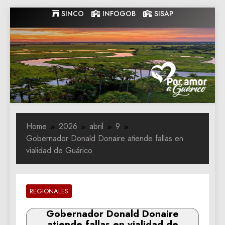
Skip
SINCO
INFOGOB
SISAP
to
content
Gobernacion
Gobernacion de Guarico
de Guarico
Home
2026
abril
9
Gobernador Donald Donaire atiende fallas en
vialidad de Guárico
REGIONALES
Gobernador Donald Donaire
atiende fallas en vialidad de