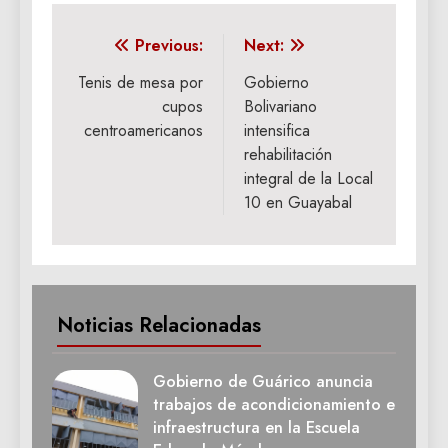
Navegación
Previous:
Next:
de
Tenis de mesa por
Gobierno
cupos
Bolivariano
entradas
centroamericanos
intensifica
rehabilitación
integral de la Local
10 en Guayabal
Noticias Relacionadas
Gobierno de Guárico anuncia
trabajos de acondicionamiento e
infraestructura en la Escuela