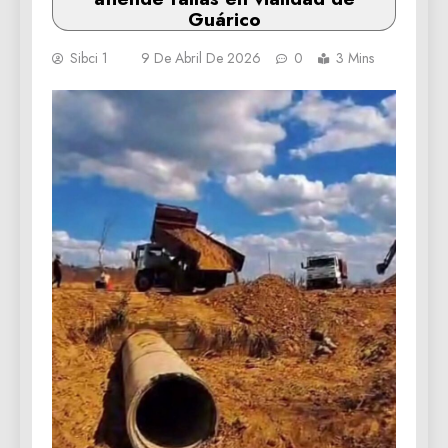
Guárico
Sibci 1
9 De Abril De 2026
0
3 Mins