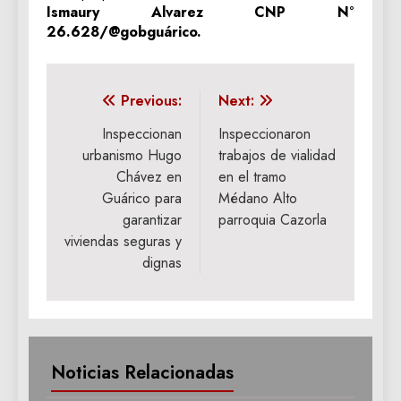
Ismaury Alvarez CNP N°
26.628/@gobguárico.
Navegación
Previous:
Next:
de
Inspeccionan
Inspeccionaron
urbanismo Hugo
trabajos de vialidad
entradas
Chávez en
en el tramo
Guárico para
Médano Alto
garantizar
parroquia Cazorla
viviendas seguras y
dignas
Noticias Relacionadas