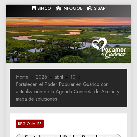
Skip
SINCO
INFOGOB
SISAP
to
content
Gobernacion
Gobernacion de Guarico
de Guarico
Home
2026
abril
10
Fortalecen el Poder Popular en Guárico con
actualización de la Agenda Concreta de Acción y
mapa de soluciones
REGIONALES