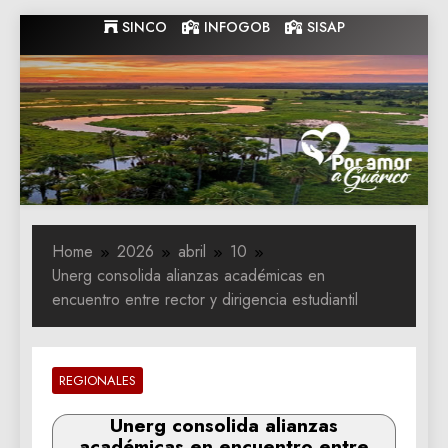
Skip
SINCO
INFOGOB
SISAP
to
content
Gobernacion
Gobernacion de Guarico
de Guarico
Home
2026
abril
10
Unerg consolida alianzas académicas en
encuentro entre rector y dirigencia estudiantil
REGIONALES
Unerg consolida alianzas
académicas en encuentro entre