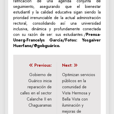
ratificación de una agenda conjunta de
seguimiento, asegurando que el bienestar
estudiantil y la calidad educativa sigan siendo la
prioridad irrenunciable de la actual administración
rectoral, consolidando así una universidad
inclusiva, dinámica y profundamente conectada
con su razón de ser: sus estudiantes./
Prensa-
Unerg-Francelys García/Fotos: Yosgaiver
Huerfano/@gobguárico.
Navegación
Previous:
Next:
de
Gobierno de
Optimizan servicios
Guárico inicia
públicos en la
entradas
reparación de
comunidad de
calles en el sector
Vista Hermosa y
Calanche II en
Bella Vista con
Chaguaramas
iluminación y
mejoras de