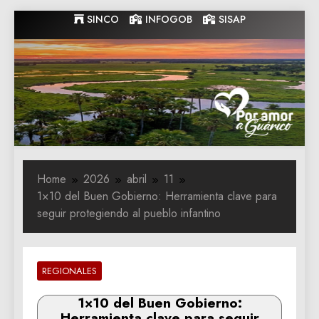
Skip
SINCO
INFOGOB
SISAP
to
content
Gobernacion
Gobernacion de Guarico
de Guarico
Home
2026
abril
11
1×10 del Buen Gobierno: Herramienta clave para
seguir protegiendo al pueblo infantino
REGIONALES
1×10 del Buen Gobierno:
Herramienta clave para seguir