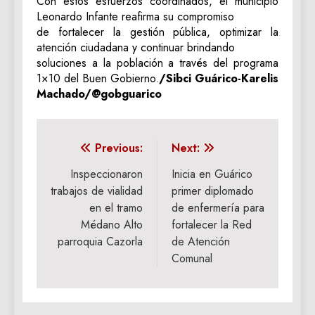
Con estos esfuerzos coordinados, el municipio
Leonardo Infante reafirma su compromiso
de fortalecer la gestión pública, optimizar la
atención ciudadana y continuar brindando
soluciones a la población a través del programa
1×10 del Buen Gobierno.
/Sibci Guárico-Karelis
Machado/@gobguarico
Navegación
Previous:
Next:
de
Inspeccionaron
Inicia en Guárico
trabajos de vialidad
primer diplomado
entradas
en el tramo
de enfermería para
Médano Alto
fortalecer la Red
parroquia Cazorla
de Atención
Comunal