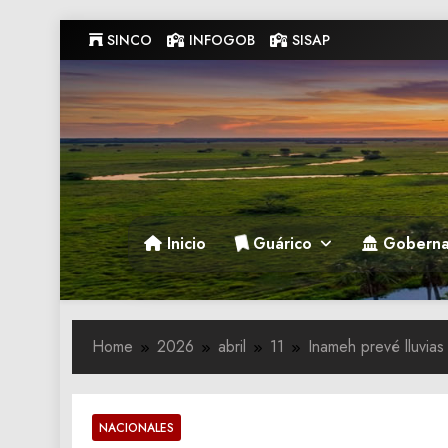
Skip
SINCO
INFOGOB
SISAP
to
content
Gobernacion de Guarico
Gobernacion de Guarico
Inicio
Guárico
Goberna
Home
2026
abril
11
Inameh prevé lluvias
NACIONALES