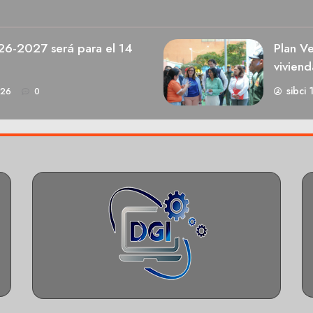
026-2027 será para el 14
Plan V
viviend
sibci 
026
0