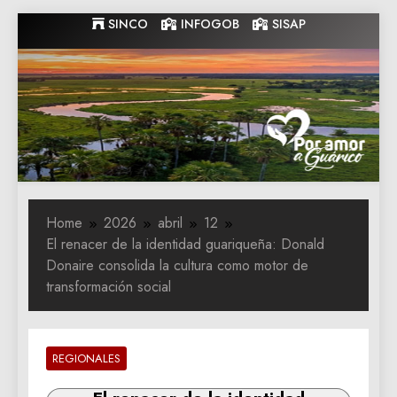
Skip
SINCO
INFOGOB
SISAP
to
content
Gobernacion
Gobernacion de Guarico
de Guarico
Home
2026
abril
12
El renacer de la identidad guariqueña: Donald
Donaire consolida la cultura como motor de
transformación social
REGIONALES