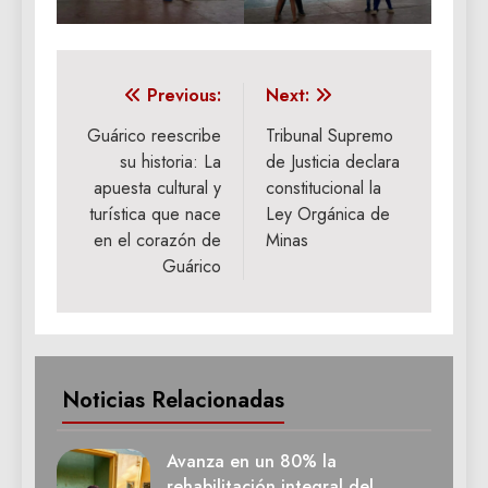
Navegación
Previous:
Next:
de
Guárico reescribe
Tribunal Supremo
su historia: La
de Justicia declara
entradas
apuesta cultural y
constitucional la
turística que nace
Ley Orgánica de
en el corazón de
Minas
Guárico
Noticias Relacionadas
Avanza en un 80% la
rehabilitación integral del