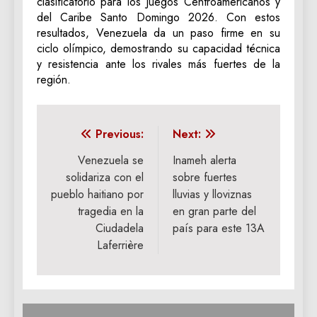
clasificatorio para los Juegos Centroamericanos y
del Caribe Santo Domingo 2026. Con estos
resultados, Venezuela da un paso firme en su
ciclo olímpico, demostrando su capacidad técnica
y resistencia ante los rivales más fuertes de la
región.
Navegación
Previous:
Next:
de
Venezuela se
Inameh alerta
solidariza con el
sobre fuertes
entradas
pueblo haitiano por
lluvias y lloviznas
tragedia en la
en gran parte del
Ciudadela
país para este 13A
Laferrière