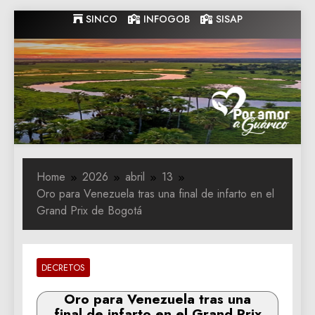
Skip
SINCO
INFOGOB
SISAP
to
content
Gobernacion
Gobernacion de Guarico
de Guarico
Home
2026
abril
13
Oro para Venezuela tras una final de infarto en el
Grand Prix de Bogotá
DECRETOS
Oro para Venezuela tras una
final de infarto en el Grand Prix