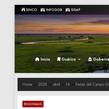
Skip
SINCO
INFOGOB
SISAP
to
content
Gobernacion de Guarico
Gobernacion de Guarico
Inicio
Guárico
Goberna
Home
2026
abril
14
Ferias del Campo So
REGIONALES