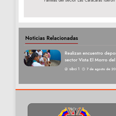
de
Familias del sector Las Caracaras fuero
entradas
Noticias Relacionadas
Realizan encuentro deport
sector Vista El Morro del
sibci 1
7 de agosto de 2