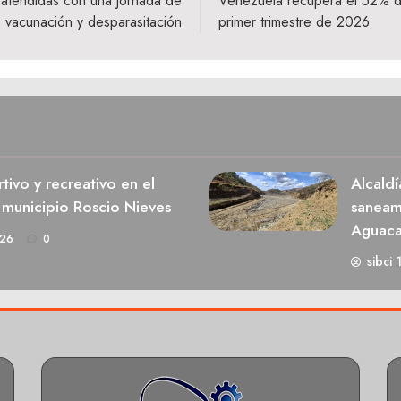
n atendidas con una jornada de
Venezuela recupera el 52% de 
vacunación y desparasitación
primer trimestre de 2026
ivo y recreativo en el
Alcaldí
 municipio Roscio Nieves
saneami
Aguaca
026
0
sibci 