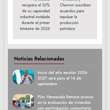
de
recupera el 52%
Chevron suscriben
entradas
de su capacidad
acuerdos para
industrial instalada
impulsar la
durante el primer
producción
trimestre de 2026
petrolera
Noticias Relacionadas
Inicio del año escolar 2026-
2027 será para el 14 de
septiembre
Plan Venezuela Renace avanza
en la evaluación de viviendas
con participación comunitaria