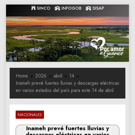
Skip
SINCO
INFOGOB
SISAP
to
content
Gobernacion
Gobernacion de Guarico
de Guarico
Home
2026
abril
14
Inameh prevé fuertes lluvias y descargas eléctricas
en varios estados del país para este 14 de abril
NACIONALES
Inameh prevé fuertes lluvias y
descargas eléctricas en varios