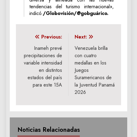
tendencias del turismo internacional»,
indicó.
/Globovisión/@gobguárico.
Navegación
Previous:
Next:
de
Inameh prevé
Venezuela brilla
precipitaciones de
con cuatro
entradas
variable intensidad
medallas en los
en distintos
Juegos
estados del país
Suramericanos de
para este 15A
la Juventud Panamá
2026
Noticias Relacionadas