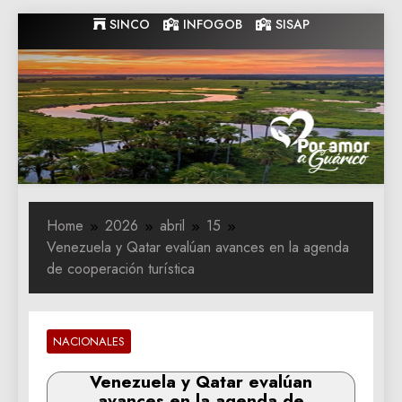
Skip
SINCO
INFOGOB
SISAP
to
content
Gobernacion
Gobernacion de Guarico
de Guarico
Home
2026
abril
15
Venezuela y Qatar evalúan avances en la agenda
de cooperación turística
NACIONALES
Venezuela y Qatar evalúan
avances en la agenda de