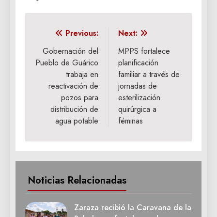
Navegación
Previous:
Next:
de
Gobernación del
MPPS fortalece
Pueblo de Guárico
planificación
entradas
trabaja en
familiar a través de
reactivación de
jornadas de
pozos para
esterilización
distribución de
quirúrgica a
agua potable
féminas
Noticias Relacionadas
Zaraza recibió la Caravana de la