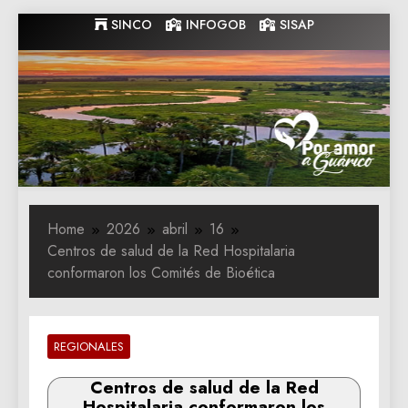
Skip
SINCO
INFOGOB
SISAP
to
content
Gobernacion
Gobernacion de Guarico
de Guarico
Home
2026
abril
16
Centros de salud de la Red Hospitalaria
conformaron los Comités de Bioética
REGIONALES
Centros de salud de la Red
Hospitalaria conformaron los