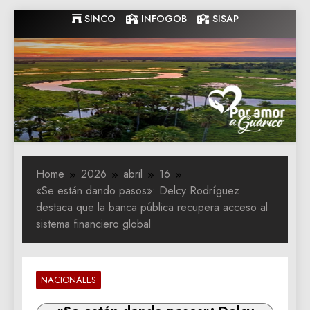
Skip
SINCO
INFOGOB
SISAP
to
content
Gobernacion
Gobernacion de Guarico
de Guarico
Home
2026
abril
16
«Se están dando pasos»: Delcy Rodríguez
destaca que la banca pública recupera acceso al
sistema financiero global
NACIONALES