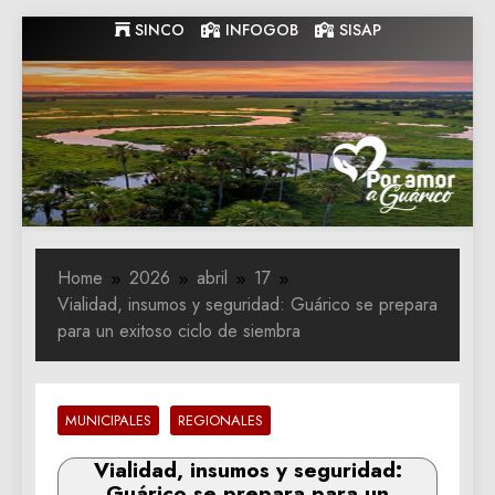
Skip
SINCO
INFOGOB
SISAP
to
content
Gobernacion
Gobernacion de Guarico
de Guarico
Home
2026
abril
17
Vialidad, insumos y seguridad: Guárico se prepara
para un exitoso ciclo de siembra
MUNICIPALES
REGIONALES
Vialidad, insumos y seguridad:
Guárico se prepara para un