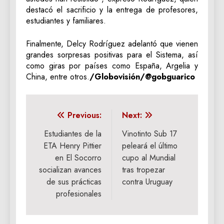
destacó el sacrificio y la entrega de profesores,
estudiantes y familiares.
Finalmente, Delcy Rodríguez adelantó que vienen
grandes sorpresas positivas para el Sistema, así
como giras por países como España, Argelia y
China, entre otros.
/Globovisión/@gobguarico
Navegación
Previous:
Next:
de
Estudiantes de la
Vinotinto Sub 17
ETA Henry Pittier
peleará el último
entradas
en El Socorro
cupo al Mundial
socializan avances
tras tropezar
de sus prácticas
contra Uruguay
profesionales