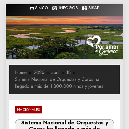
Skip
SINCO
INFOGOB
SISAP
to
content
Gobernacion
Gobernacion de Guarico
de Guarico
Home
2026
abril
18
Sistema Nacional de Orquestas y Coros ha
llegado a más de 1.300.000 niños y jóvenes
NACIONALES
Sistema Nacional de Orquestas y
Coros ha llegado a más de